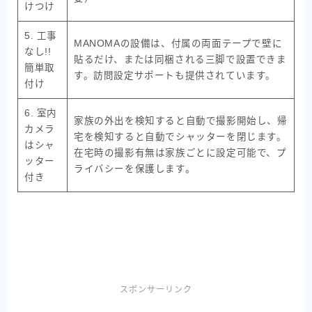
けつけ
5. 工事
MANOMAの設備は、付属の両面テープで壁に
なし!!
貼るだけ、または同梱される三脚で設置できま
簡単取
す。訪問設定サポートも提供されています。
付け
6. 室内
家族の外出を検知すると自動で撮影開始し、帰
カメラ
宅を検知すると自動でシャッターを閉じます。
はシャ
在宅時の撮影有無は家族ごとに設定可能で、プ
ッター
ライバシーを保護します。
付き
スポンサーリンク