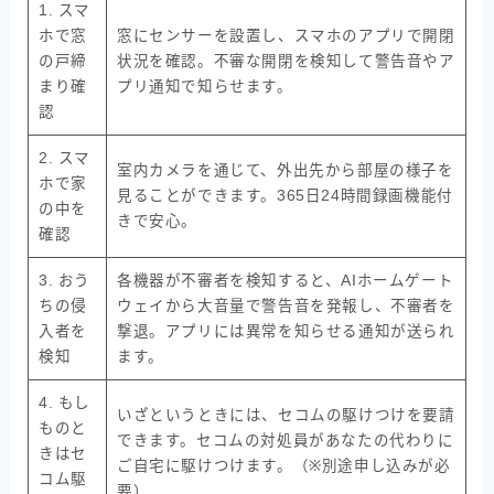
1. スマ
ホで窓
窓にセンサーを設置し、スマホのアプリで開閉
の戸締
状況を確認。不審な開閉を検知して警告音やア
まり確
プリ通知で知らせます。
認
2. スマ
室内カメラを通じて、外出先から部屋の様子を
ホで家
見ることができます。365日24時間録画機能付
の中を
きで安心。
確認
3. おう
各機器が不審者を検知すると、AIホームゲート
ちの侵
ウェイから大音量で警告音を発報し、不審者を
入者を
撃退。アプリには異常を知らせる通知が送られ
検知
ます。
4. もし
いざというときには、セコムの駆けつけを要請
ものと
できます。セコムの対処員があなたの代わりに
きはセ
ご自宅に駆けつけます。（※別途申し込みが必
コム駆
要）