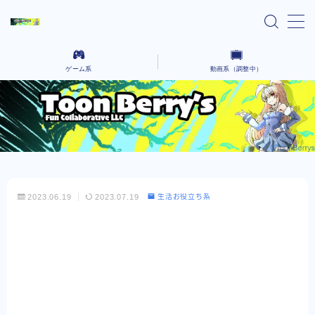
MENU
ゲーム系
動画系（調整中）
home
Ai lain spear head-気になる話題のゲーム-
気になるニュースや気になったYoutubeなどを語っていく場所です。
Black cafeーゲーム動画をコーヒーでも飲んで
コーヒーを飲みながら、さまざまなクリエイティブな作品を語るないようです。
ゆったりとー
レンタルサーバー系
2023.06.19
2023.07.19
生活お役立ち系
お問い合わせ
プライバシーポリシー
Explore Our Indie Game Blog – English
Version