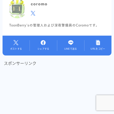
coromo
ToonBerry’sの管理人および深夜警備員のCoromoです。
ポストする
シェアする
LINEで送る
URLをコピー
スポンサーリンク
Follow Me