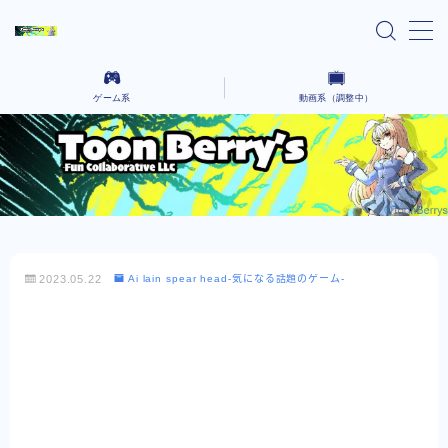
MENU
ゲーム系
動画系（調整中）
home
Ai lain spear head-気になる話題のゲーム-
気になるニュースや気になったYoutubeなどを語っていく場所です。
Black cafeーゲーム動画をコーヒーでも飲んで
コーヒーを飲みながら、さまざまなクリエイティブな作品を語るないようです。
ゆったりとー
レンタルサーバー系
2023.05.22
Ai lain spear head-気になる話題のゲーム-
お問い合わせ
プライバシーポリシー
Explore Our Indie Game Blog – English
Version