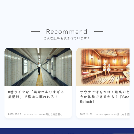
Recommend
こんな記事も読まれています！
8番ライクな「異常がありすぎる
サウナで汗をかけ！最高のと
美術館」で筋肉に襲われろ！
うが体験できるかも？「Soak 
Splash」
Follow Me
2025.03.13
2023.11.21
Ai lain spear head-気になる話題のゲ
Ai lain spear head-気になる話題
ーム-
ーム-