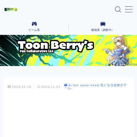
MENU
ゲーム系
動画系（調整中）
home
Ai lain spear head-気になる話題のゲーム-
気になるニュースや気になったYoutubeなどを語っていく場所です。
Black cafeーゲーム動画をコーヒーでも飲んで
コーヒーを飲みながら、さまざまなクリエイティブな作品を語るないようです。
ゆったりとー
レンタルサーバー系
Ai lain spear head-気になる話題のゲ
2023.10.18
2023.11.01
ーム-
お問い合わせ
プライバシーポリシー
Explore Our Indie Game Blog – English
Version