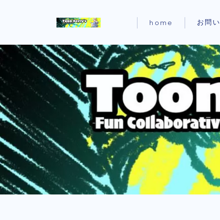
お問
home
Ai lain spear head-
なる話題のゲーム-
Black cafeーゲーム動
コーヒーでも飲んでゆっ
りとー
レンタルサーバー系