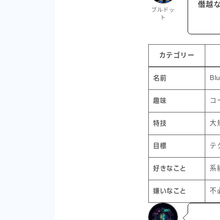
僭越
ブルドッ
ト
カテゴリー
Bl
名前
コ
趣味
大
特技
テ
目標
系
好きなこと
不
嫌いなこと