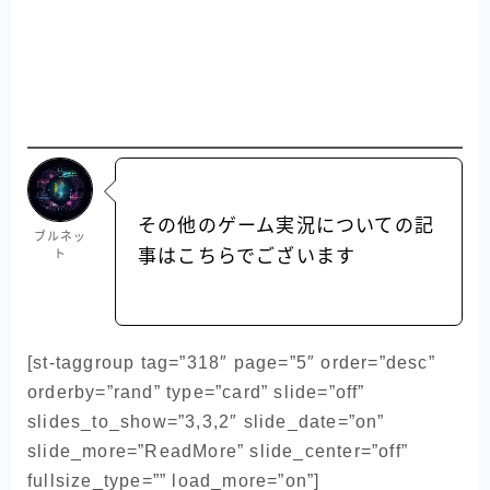
その他のゲーム実況についての記
ブルネッ
事はこちらでございます
ト
[st-taggroup tag=”318″ page=”5″ order=”desc”
orderby=”rand” type=”card” slide=”off”
slides_to_show=”3,3,2″ slide_date=”on”
slide_more=”ReadMore” slide_center=”off”
fullsize_type=”” load_more=”on”]