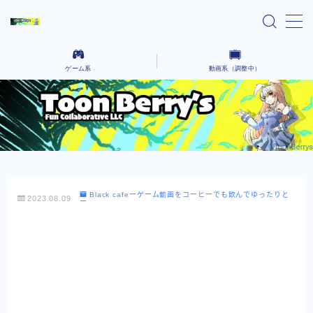
MENU
ゲーム系
動画系（調整中）
home
Ai lain spear head-気になる話題のゲーム-
気になるニュースや気になったYoutubeなどを語っていく場所です。
Black cafeーゲーム動画をコーヒーでも飲んで
コーヒーを飲みながら、さまざまなクリエイティブな作品を語るないようです。
ゆったりとー
レンタルサーバー系
Black cafeーゲーム動画をコーヒーでも飲んでゆったりと
2023.08.09
ー
お問い合わせ
プライバシーポリシー
Explore Our Indie Game Blog – English
Version