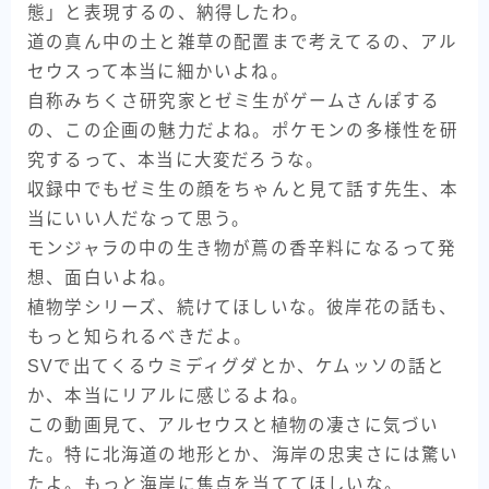
態」と表現するの、納得したわ。
道の真ん中の土と雑草の配置まで考えてるの、アル
セウスって本当に細かいよね。
自称みちくさ研究家とゼミ生がゲームさんぽする
の、この企画の魅力だよね。ポケモンの多様性を研
究するって、本当に大変だろうな。
収録中でもゼミ生の顔をちゃんと見て話す先生、本
当にいい人だなって思う。
モンジャラの中の生き物が蔦の香辛料になるって発
想、面白いよね。
植物学シリーズ、続けてほしいな。彼岸花の話も、
もっと知られるべきだよ。
SVで出てくるウミディグダとか、ケムッソの話と
か、本当にリアルに感じるよね。
この動画見て、アルセウスと植物の凄さに気づい
た。特に北海道の地形とか、海岸の忠実さには驚い
たよ。もっと海岸に焦点を当ててほしいな。