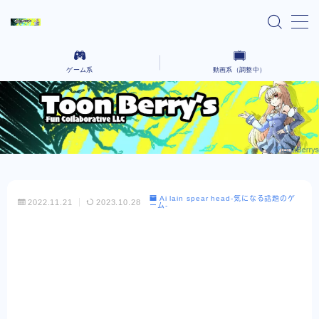
MENU
ゲーム系
動画系（調整中）
home
Ai lain spear head-気になる話題のゲーム-
気になるニュースや気になったYoutubeなどを語っていく場所です。
Black cafeーゲーム動画をコーヒーでも飲んで
コーヒーを飲みながら、さまざまなクリエイティブな作品を語るないようです。
ゆったりとー
レンタルサーバー系
Ai lain spear head-気になる話題のゲ
2022.11.21
2023.10.28
ーム-
お問い合わせ
プライバシーポリシー
Explore Our Indie Game Blog – English
Version