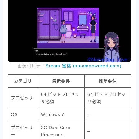
画像引用元：
Steam 蜜桃 (steampowered.com)
カテゴリ
最低要件
推奨要件
64 ビットプロセッ
64 ビットプロセッ
プロセッサ
サ必須
サ必須
OS
Windows 7
–
プロセッサ
2G Dual Core
–
ー
Processor