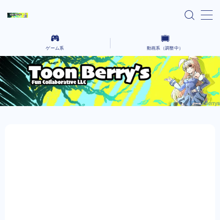
MENU
ゲーム系
動画系（調整中）
home
Ai lain spear head-気になる話題のゲーム-
気になるニュースや気になったYoutubeなどを語っていく場所です。
Black cafeーゲーム動画をコーヒーでも飲んで
コーヒーを飲みながら、さまざまなクリエイティブな作品を語るないようです。
ゆったりとー
レンタルサーバー系
お問い合わせ
プライバシーポリシー
Explore Our Indie Game Blog – English
Version