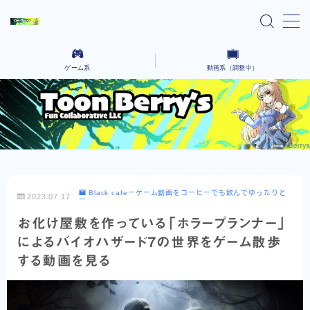
MENU
ゲーム系
動画系（調整中）
home
Ai lain spear head-気になる話題のゲーム-
気になるニュースや気になったYoutubeなどを語っていく場所です。
Black cafeーゲーム動画をコーヒーでも飲んで
コーヒーを飲みながら、さまざまなクリエイティブな作品を語るないようです。
ゆったりとー
レンタルサーバー系
Black cafeーゲーム動画をコーヒーでも飲んでゆったりと
2023.07.17
ー
お問い合わせ
お化け屋敷を作っている「ホラープランナー」
によるバイオハザード7の世界をゲーム散歩
プライバシーポリシー
する動画を見る
Explore Our Indie Game Blog – English
Version