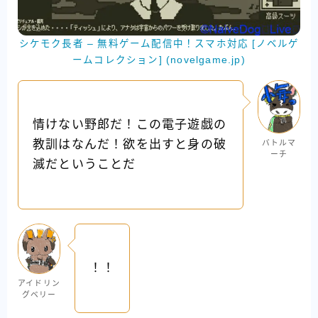
シケモク長者 – 無料ゲーム配信中！スマホ対応 [ノベルゲ
ームコレクション] (novelgame.jp)
情けない野郎だ！この電子遊戯の
教訓はなんだ！欲を出すと身の破
バトルマ
ーチ
滅だということだ
！！
アイドリン
グベリー