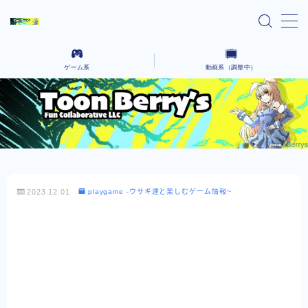
MENU
ゲーム系
動画系（調整中）
home
Ai lain spear head-気になる話題のゲーム-
気になるニュースや気になったYoutubeなどを語っていく場所です。
Black cafeーゲーム動画をコーヒーでも飲んで
コーヒーを飲みながら、さまざまなクリエイティブな作品を語るないようです。
ゆったりとー
レンタルサーバー系
2023.12.01
playgame -ウサギ達と楽しむゲーム情報~
お問い合わせ
プライバシーポリシー
Explore Our Indie Game Blog – English
Version