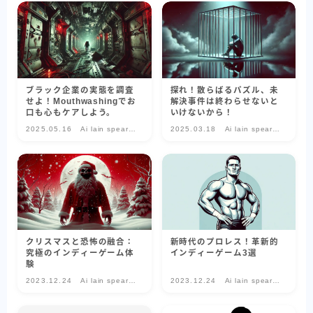
話題のゲーム-
話題のゲーム-
ブラック企業の実態を調査
探れ！散らばるパズル、未
せよ！Mouthwashingでお
解決事件は終わらせないと
口も心もケアしよう。
いけないから！
2025.05.16
Ai lain spear
2025.03.18
Ai lain spear
head-気になる
head-気になる
話題のゲーム-
話題のゲーム-
クリスマスと恐怖の融合：
新時代のプロレス！革新的
究極のインディーゲーム体
インディーゲーム3選
験
2023.12.24
Ai lain spear
2023.12.24
Ai lain spear
head-気になる
head-気になる
話題のゲーム-
話題のゲーム-