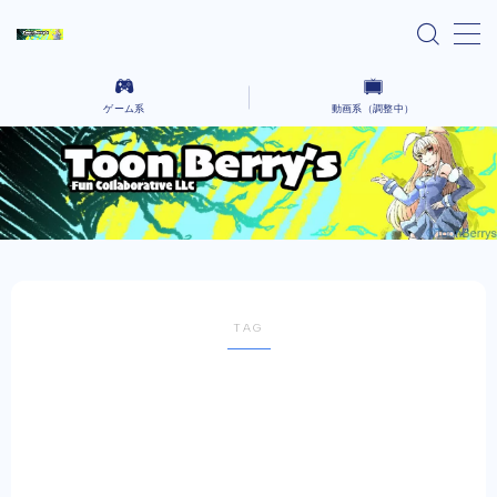
MENU
ゲーム系
動画系（調整中）
home
Ai lain spear head-気になる話題のゲーム-
気になるニュースや気になったYoutubeなどを語っていく場所です。
Black cafeーゲーム動画をコーヒーでも飲んで
コーヒーを飲みながら、さまざまなクリエイティブな作品を語るないようです。
ゆったりとー
レンタルサーバー系
TAG
お問い合わせ
プライバシーポリシー
Explore Our Indie Game Blog – English
Version