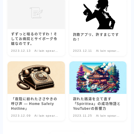
ずずっと啜るのですわ！そ
詐欺アプリ、許すまじです
してお病院とサイボーグ令
わ！
嬢なのです。
2023.12.13
Ai lain spear
2023.12.11
Ai lain spear
head-気になる
head-気になる
話題のゲーム-
話題のゲーム-
「夜陰に紛れたささやきの
寂れた銭湯を立て直す
呼び声 ― Home Safety
「Spirittea」の成功物語と
Hotline」
YouTuberの影響力
2023.12.09
Ai lain spear
2023.11.25
Ai lain spear
head-気になる
head-気になる
話題のゲーム-
話題のゲーム-