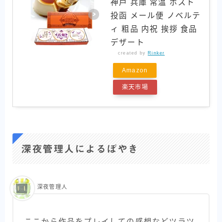
神戸 兵庫 常温 ポスト
投函 メール便 ノベルテ
ィ 粗品 内祝 挨拶 食品
デザート
created by
Rinker
Amazon
楽天市場
深夜管理人によるぼやき
深夜管理人
ここから作品をプレイしての感想などツラツ