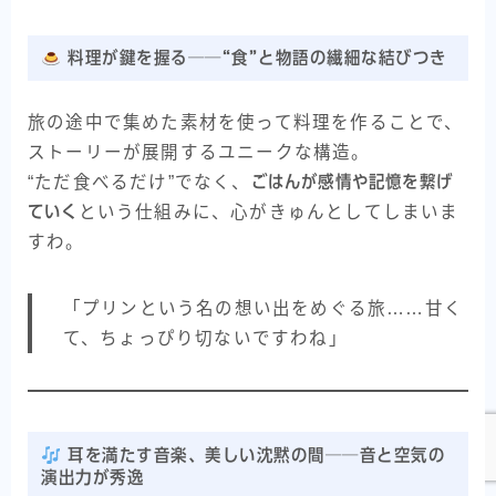
料理が鍵を握る──“食”と物語の繊細な結びつき
旅の途中で集めた素材を使って料理を作ることで、
ストーリーが展開するユニークな構造。
“ただ食べるだけ”でなく、
ごはんが感情や記憶を繋げ
ていく
という仕組みに、心がきゅんとしてしまいま
すわ。
「プリンという名の想い出をめぐる旅……甘く
Follow Me
て、ちょっぴり切ないですわね」
耳を満たす音楽、美しい沈黙の間──音と空気の
演出力が秀逸