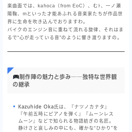
楽曲面では、kahoca（from EoC）、むﾄ、一ノ瀬
陽鞠、mといった才能あふれる音楽家たちが作品世
界に生命を吹き込んでおりますわ。
バイクのエンジン音に重ねて流れる旋律、それはま
るで“心が走っている音”のように響き渡りますの。
制作陣の魅力と歩み──独特な世界観
の継承
Kazuhide Oka
氏は、『ナツノカナタ』
『午前五時にピアノを弾く』『ムーンレス
ムーン』などで知られる物語紡ぎの名匠。
静けさと哀しみの中にも、確かな“ひかり”を