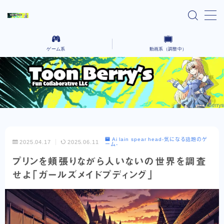
MENU
ゲーム系
動画系（調整中）
home
Ai lain spear head-気になる話題のゲーム-
気になるニュースや気になったYoutubeなどを語っていく場所です。
Black cafeーゲーム動画をコーヒーでも飲んで
コーヒーを飲みながら、さまざまなクリエイティブな作品を語るないようです。
ゆったりとー
レンタルサーバー系
Ai lain spear head-気になる話題のゲ
2025.04.17
2025.06.11
ーム-
お問い合わせ
プリンを頬張りながら人いないの世界を調査
せよ「ガールズメイドプディング」
プライバシーポリシー
Explore Our Indie Game Blog – English
Version