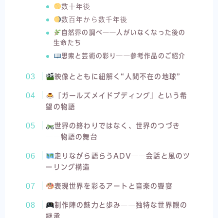
数十年後
数百年から数千年後
自然界の調べ──人がいなくなった後の
生命たち
思索と芸術の彩り──参考作品のご紹介
映像とともに紐解く“人間不在の地球”
『ガールズメイドプディング』という希
望の物語
世界の終わりではなく、世界のつづき
──物語の舞台
走りながら語らうADV──会話と風のツ
ーリング構造
表現世界を彩るアートと音楽の饗宴
制作陣の魅力と歩み──独特な世界観の
継承