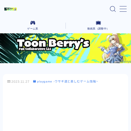
MENU
ゲーム系
動画系（調整中）
home
Ai lain spear head-気になる話題のゲーム-
気になるニュースや気になったYoutubeなどを語っていく場所です。
Black cafeーゲーム動画をコーヒーでも飲んで
コーヒーを飲みながら、さまざまなクリエイティブな作品を語るないようです。
ゆったりとー
レンタルサーバー系
2023.11.27
playgame -ウサギ達と楽しむゲーム情報~
お問い合わせ
プライバシーポリシー
Explore Our Indie Game Blog – English
Version