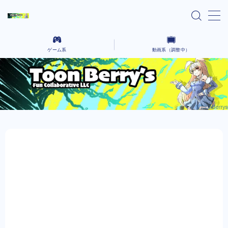
MENU
ゲーム系
動画系（調整中）
home
Ai lain spear head-気になる話題のゲーム-
気になるニュースや気になったYoutubeなどを語っていく場所です。
Black cafeーゲーム動画をコーヒーでも飲んで
コーヒーを飲みながら、さまざまなクリエイティブな作品を語るないようです。
ゆったりとー
レンタルサーバー系
お問い合わせ
プライバシーポリシー
Explore Our Indie Game Blog – English
Version